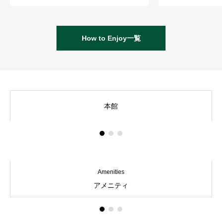
How to Enjoy一覧
HANARE別荘 A棟
HANARE別荘 B棟
本館
Transportation
Amenities
アメニティ
収穫体験
朝食